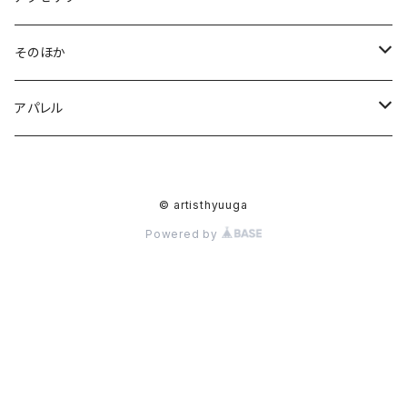
M
BAG
イヤリング
そのほか
L
帆布ミニトート
アクセサリー
ピアス
ポストカード
アパレル
帆布デイリートート
ピアス
ポーチ
ヘアゴム
シャツ
© artisthyuuga
帆布ボーイズトート
イヤリング
数式
ハンカチ
ブローチ
Tシャツ
Powered by
ヘアゴム
ストール
浴衣
セパレート浴衣
ワンピース