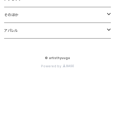
M
BAG
イヤリング
そのほか
L
帆布ミニトート
アクセサリー
ピアス
ポストカード
アパレル
帆布デイリートート
ピアス
ポーチ
ヘアゴム
シャツ
© artisthyuuga
帆布ボーイズトート
イヤリング
数式
ハンカチ
ブローチ
Tシャツ
Powered by
ヘアゴム
ストール
浴衣
セパレート浴衣
ワンピース