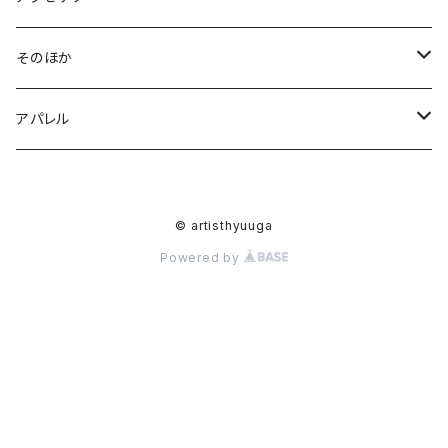
M
BAG
イヤリング
そのほか
L
帆布ミニトート
アクセサリー
ピアス
ポストカード
アパレル
帆布デイリートート
ピアス
ポーチ
ヘアゴム
シャツ
© artisthyuuga
帆布ボーイズトート
イヤリング
数式
ハンカチ
ブローチ
Tシャツ
Powered by
ヘアゴム
ストール
浴衣
セパレート浴衣
ワンピース