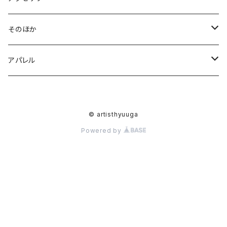
M
BAG
イヤリング
そのほか
L
帆布ミニトート
アクセサリー
ピアス
ポストカード
アパレル
帆布デイリートート
ピアス
ポーチ
ヘアゴム
シャツ
© artisthyuuga
帆布ボーイズトート
イヤリング
数式
ハンカチ
ブローチ
Tシャツ
Powered by
ヘアゴム
ストール
浴衣
セパレート浴衣
ワンピース