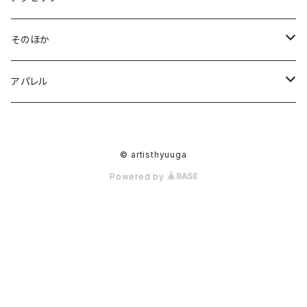
M
BAG
イヤリング
そのほか
L
帆布ミニトート
アクセサリー
ピアス
ポストカード
アパレル
帆布デイリートート
ピアス
ポーチ
ヘアゴム
シャツ
© artisthyuuga
帆布ボーイズトート
イヤリング
数式
ハンカチ
ブローチ
Tシャツ
Powered by
ヘアゴム
ストール
浴衣
セパレート浴衣
ワンピース