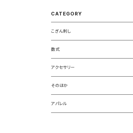
CATEGORY
こぎん刺し
ブローチ
数式
ヘアゴム
Tシャツ
アクセサリー
M
BAG
イヤリング
そのほか
L
帆布ミニトート
アクセサリー
ピアス
ポストカード
アパレル
帆布デイリートート
ピアス
ポーチ
ヘアゴム
シャツ